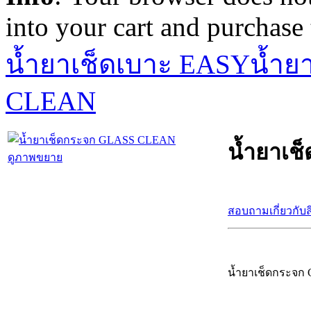
into your cart and purchase
น้ำยาเช็ดเบาะ EASY
น้ำย
CLEAN
น้ำยาเ
ดูภาพขยาย
สอบถามเกี่ยวกับส
น้ำยาเช็ดกระจก 