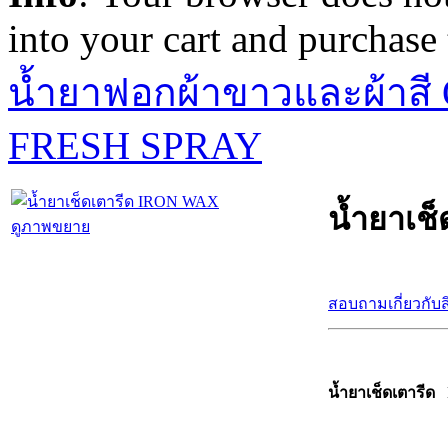
into your cart and purchase
น้ำยาฟอกผ้าขาวและผ้าส
FRESH SPRAY
น้ำยาเช
ดูภาพขยาย
สอบถามเกี่ยวกับส
น้ำยาเช็ดเตาร